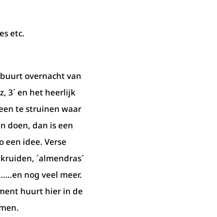
es etc.
e buurt overnacht van
z, 3´ en het heerlijk
een te struinen waar
n doen, dan is een
o een idee. Verse
n kruiden, ´almendras´
el……en nog veel meer.
ment huurt hier in de
emen.