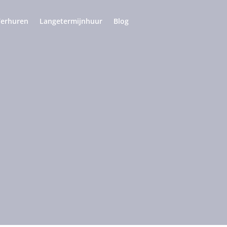
Verhuren
Langetermijnhuur
Blog
n
aga