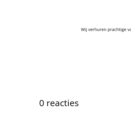
Wij verhuren prachtige 
Bekijk ons aanbod!
0 reacties
V
V