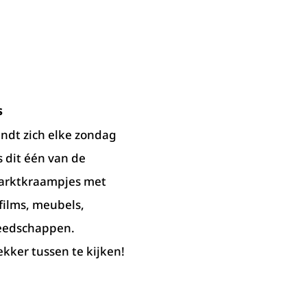
s
ndt zich elke zondag
s dit één van de
marktkraampjes met
 films, meubels,
reedschappen.
kker tussen te kijken!