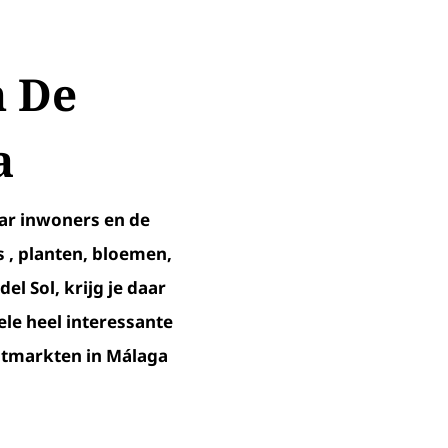
n De
a
ar inwoners en de
s , planten, bloemen,
el Sol, krijg je daar
ele heel interessante
aatmarkten in Málaga