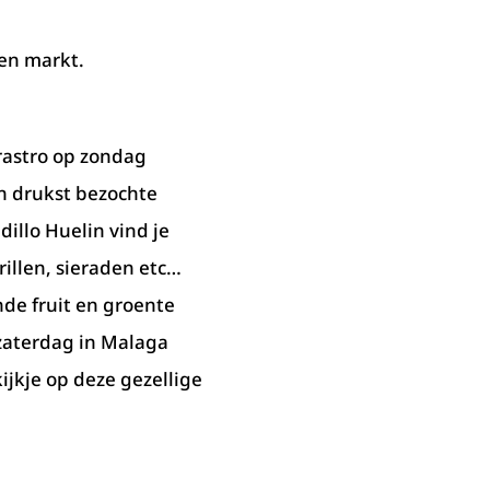
en markt.
 rastro op zondag
n drukst bezochte
illo Huelin vind je
illen, sieraden etc…
ende fruit en groente
 zaterdag in Malaga
ijkje op deze gezellige